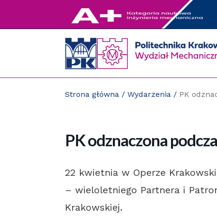
Przejdź
do
zawartości
strony
Strona główna
/
Wydarzenia
/
PK odznac
PK odznaczona podczas
22 kwietnia w Operze Krakowskie
– wieloletniego Partnera i Patr
Krakowskiej.