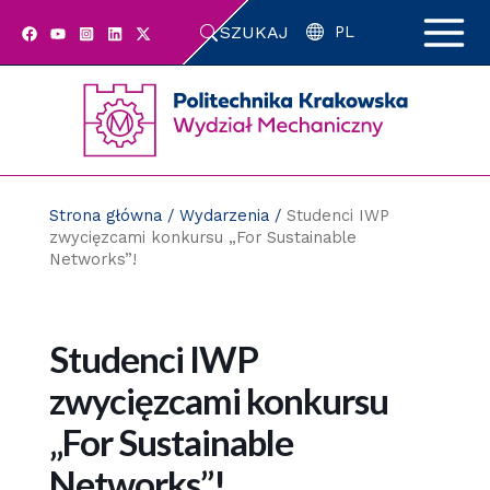
Przejdź
SZUKAJ
do
PL
zawartości
strony
Strona główna
/
Wydarzenia
/
Studenci IWP
zwycięzcami konkursu „For Sustainable
Networks”!
Studenci IWP
zwycięzcami konkursu
„For Sustainable
Networks”!