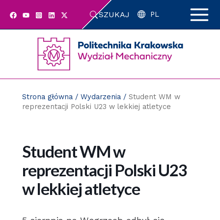
Przejdź
SZUKAJ
do
PL
zawartości
strony
Strona główna
/
Wydarzenia
/
Student WM w
reprezentacji Polski U23 w lekkiej atletyce
Student WM w
reprezentacji Polski U23
w lekkiej atletyce