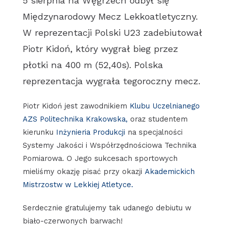
5 sierpnia na Węgrzech odbył się
Międzynarodowy Mecz Lekkoatletyczny.
W reprezentacji Polski U23 zadebiutował
Piotr Kidoń, który wygrał bieg przez
płotki na 400 m (52,40s). Polska
reprezentacja wygrała tegoroczny mecz.
Piotr Kidoń jest zawodnikiem
Klubu Uczelnianego
AZS Politechnika Krakowska,
oraz studentem
kierunku
Inżynieria Produkcji
na specjalności
Systemy Jakości i Współrzędnościowa Technika
Pomiarowa. O Jego sukcesach sportowych
mieliśmy okazję pisać przy okazji
Akademickich
Mistrzostw w Lekkiej Atletyce.
Serdecznie gratulujemy tak udanego debiutu w
biało-czerwonych barwach!