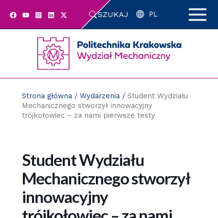
Przejdź
SZUKAJ
do
PL
zawartości
strony
Strona główna
/
Wydarzenia
/
Student Wydziału
Mechanicznego stworzył innowacyjny
trójkołowiec – za nami pierwsze testy
Student Wydziału
Mechanicznego stworzył
innowacyjny
trójkołowiec – za nami