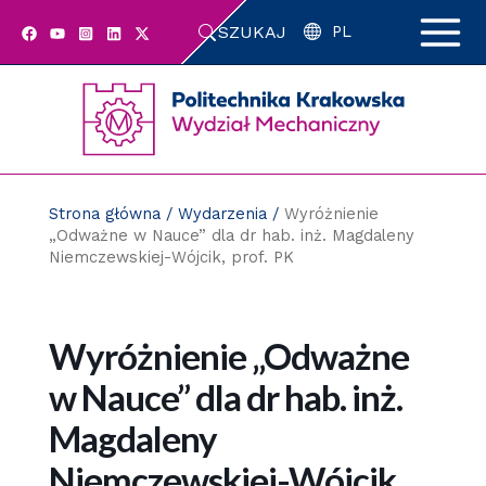
Przejdź
SZUKAJ
do
PL
zawartości
strony
Strona główna
/
Wydarzenia
/
Wyróżnienie
„Odważne w Nauce” dla dr hab. inż. Magdaleny
Niemczewskiej-Wójcik, prof. PK
Wyróżnienie „Odważne
w Nauce” dla dr hab. inż.
Magdaleny
Niemczewskiej-Wójcik,