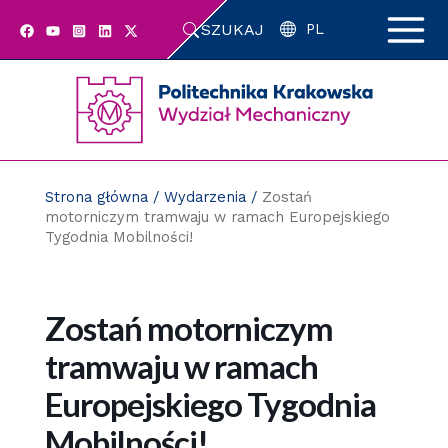
Przejdź
SZUKAJ
do
PL
zawartości
strony
Strona główna
/
Wydarzenia
/
Zostań
motorniczym tramwaju w ramach Europejskiego
Tygodnia Mobilności!
Zostań motorniczym
tramwaju w ramach
Europejskiego Tygodnia
Mobilności!