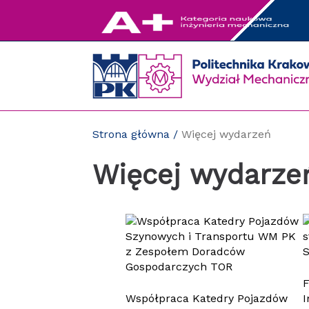
Przejdź
do
zawartości
strony
Strona główna
/
Więcej wydarzeń
Więcej wydarze
Współpraca Katedry Pojazdów
I