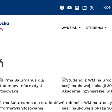
KON
WYDZIAŁ
STUDENCI
ń
Firma Salumanus dla studentów
Studenci z WM na uroczy
nformatyki Stosowanej
sesji naukowej z okazji 30