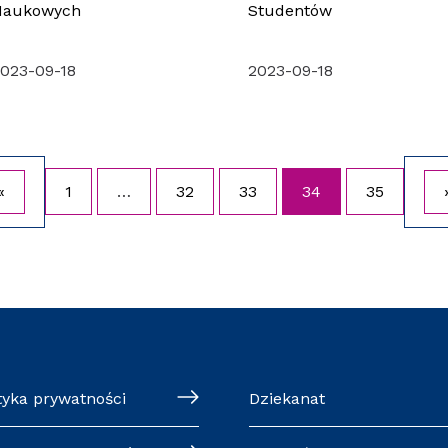
Naukowych
Studentów
023-09-18
2023-09-18
«
1
…
32
33
34
35
tyka prywatności
Dziekanat