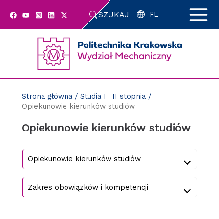
Przejdź
SZUKAJ
do
PL
zawartości
strony
Strona główna
/
Studia I i II stopnia
/
Opiekunowie kierunków studiów
Opiekunowie kierunków studiów
Opiekunowie kierunków studiów
Zakres obowiązków i kompetencji